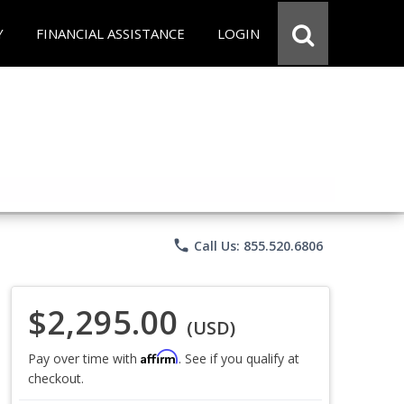
Y
FINANCIAL ASSISTANCE
LOGIN
phone
Call Us: 855.520.6806
$2,295.00
(USD)
Affirm
Pay over time with
. See if you qualify at
checkout.