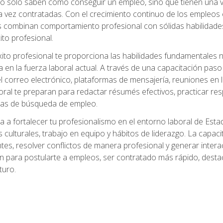
no solo saben cómo conseguir un empleo, sino que tienen una ve
ez contratadas. Con el crecimiento continuo de los empleos en 
s combinan comportamiento profesional con sólidas habilidades
ito profesional.
xito profesional te proporciona las habilidades fundamentales
n la fuerza laboral actual. A través de una capacitación paso a
del correo electrónico, plataformas de mensajería, reuniones en 
ral te preparan para redactar résumés efectivos, practicar res
rmas de búsqueda de empleo.
a a fortalecer tu profesionalismo en el entorno laboral de Es
 culturales, trabajo en equipo y hábitos de liderazgo. La capaci
tes, resolver conflictos de manera profesional y generar interac
n para postularte a empleos, ser contratado más rápido, destac
turo.