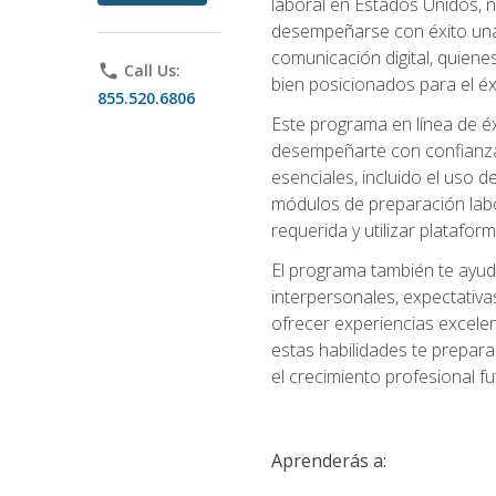
laboral en Estados Unidos, 
desempeñarse con éxito una v
comunicación digital, quiene
phone
Call Us:
bien posicionados para el éx
855.520.6806
Este programa en línea de é
desempeñarte con confianza e
esenciales, incluido el uso 
módulos de preparación labo
requerida y utilizar platafo
El programa también te ayud
interpersonales, expectativas
ofrecer experiencias excelen
estas habilidades te prepara
el crecimiento profesional fu
Aprenderás a: