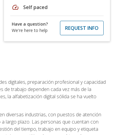
speed
Self paced
Have a question?
REQUEST INFO
We're here to help
es digitales, preparación profesional y capacidad
es de trabajo dependen cada vez más de la
, la alfabetización digital sólida se ha vuelto
en diversas industrias, con puestos de atención
o a largo plazo. Las personas que cuentan con
stión del tiempo, trabajo en equipo y etiqueta