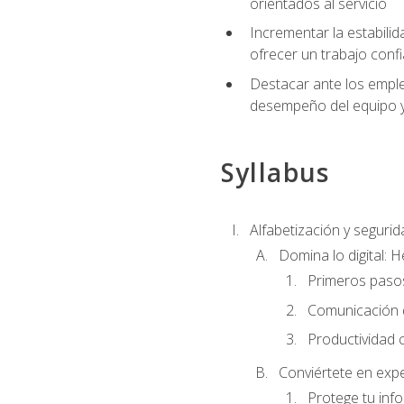
orientados al servicio
Incrementar la estabilid
ofrecer un trabajo confi
Destacar ante los emplea
desempeño del equipo y 
Syllabus
Alfabetización y segurida
Domina lo digital: 
Primeros pasos
Comunicación di
Productividad 
Conviértete en expe
Protege tu inf