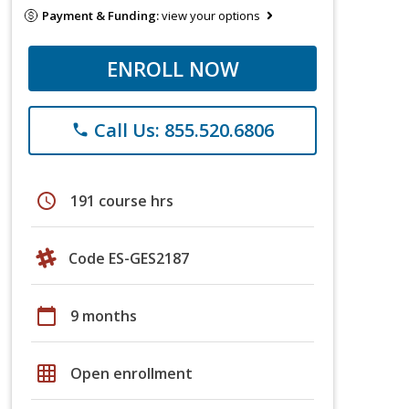
Payment & Funding:
view your options
ENROLL NOW
Call Us: 855.520.6806
phone
schedule
191 course hrs
Code ES-GES2187
calendar_today
9 months
grid_on
Open enrollment