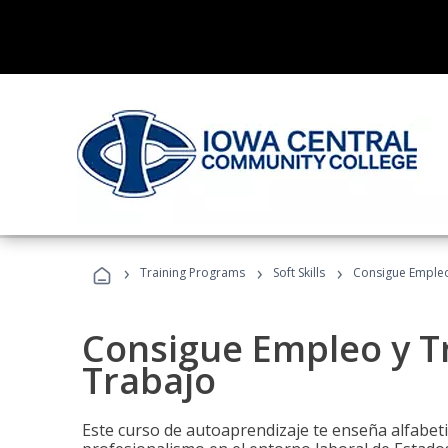
›
›
›
Training Programs
Soft Skills
Consigue Empleo
Consigue Empleo y T
Trabajo
Este curso de autoaprendizaje te enseña alfabeti