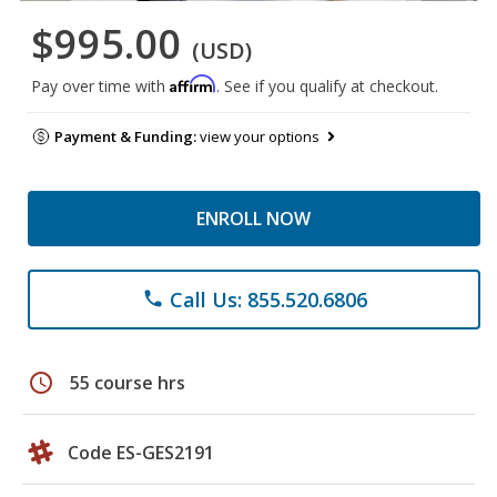
$995.00
(USD)
Affirm
Pay over time with
. See if you qualify at checkout.
Payment & Funding:
view your options
ENROLL NOW
Call Us: 855.520.6806
phone
schedule
55 course hrs
Code ES-GES2191