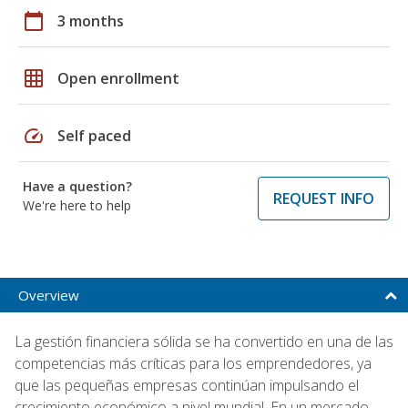
calendar_today
3 months
grid_on
Open enrollment
speed
Self paced
Have a question?
REQUEST INFO
We're here to help
Overview
La gestión financiera sólida se ha convertido en una de las
competencias más críticas para los emprendedores, ya
que las pequeñas empresas continúan impulsando el
crecimiento económico a nivel mundial. En un mercado