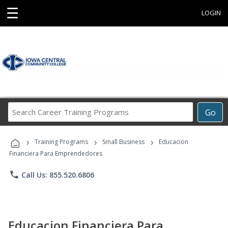
☰
LOGIN
Search
Go
Career
Training
›
›
›
Programs
Training Programs
Small Business
Educacion
Financiera Para Emprendedores
phone
Call Us: 855.520.6806
Educacion Financiera Para