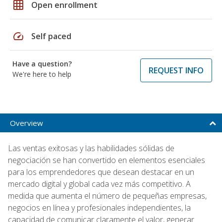
grid_on
Open enrollment
speed
Self paced
Have a question?
REQUEST INFO
We're here to help
Overview
Las ventas exitosas y las habilidades sólidas de
negociación se han convertido en elementos esenciales
para los emprendedores que desean destacar en un
mercado digital y global cada vez más competitivo. A
medida que aumenta el número de pequeñas empresas,
negocios en línea y profesionales independientes, la
capacidad de comunicar claramente el valor, generar