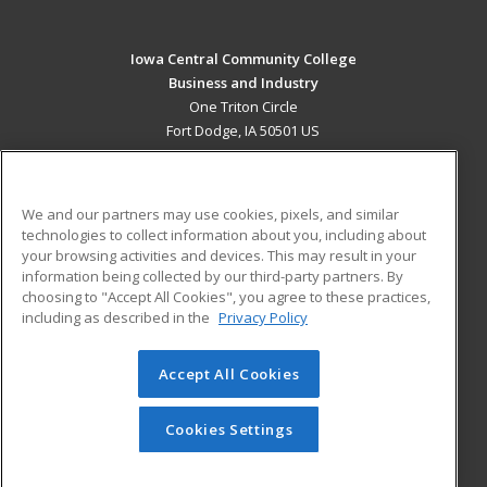
Iowa Central Community College
Business and Industry
One Triton Circle
Fort Dodge, IA 50501 US
MAIN CONTENT
Career Training
We and our partners may use cookies, pixels, and similar
technologies to collect information about you, including about
ADDITIONAL RESOURCES
your browsing activities and devices. This may result in your
information being collected by our third-party partners. By
Military
Student Blog
choosing to "Accept All Cookies", you agree to these practices,
Financial Assistance
including as described in the
Privacy Policy
Help
Accept All Cookies
© 2026 ed2go, a division of Cengage Learning. All rights
reserved. The material on this site cannot be reproduced or
redistributed unless you have obtained prior written
Cookies Settings
permission from Cengage Learning.
Privacy Policy