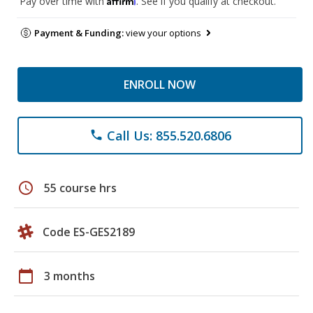
Pay over time with
. See if you qualify at checkout.
Payment & Funding:
view your options
ENROLL NOW
Call Us: 855.520.6806
phone
schedule
55 course hrs
Code ES-GES2189
calendar_today
3 months