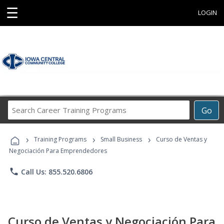
☰
LOGIN
Search
Go
Career
Training
›
›
›
Programs
Training Programs
Small Business
Curso de Ventas y
Negociación Para Emprendedores
phone
Call Us: 855.520.6806
Curso de Ventas y Negociación Para