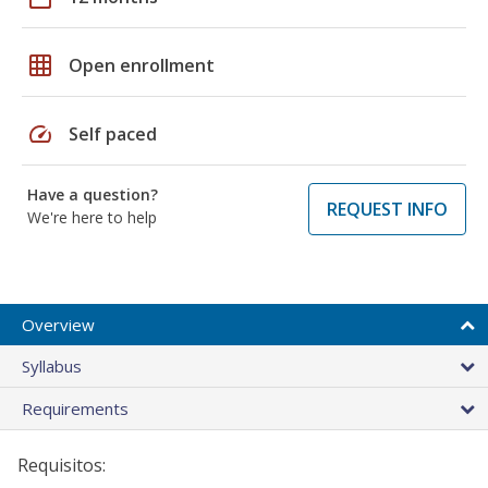
grid_on
Open enrollment
speed
Self paced
Have a question?
REQUEST INFO
We're here to help
Overview
Syllabus
Requirements
Requisitos: