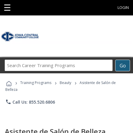
☰
LOGIN
Search
Go
Career
Training
›
›
›
Programs
Training Programs
Beauty
Asistente de Salón de
Belleza
phone
Call Us: 855.520.6806
Asistente de Salón de Belleza