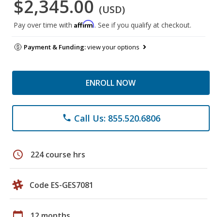
$2,345.00
(USD)
Affirm
Pay over time with
. See if you qualify at checkout.
Payment & Funding:
view your options
ENROLL NOW
Call Us: 855.520.6806
phone
schedule
224 course hrs
Code ES-GES7081
calendar_today
12 months