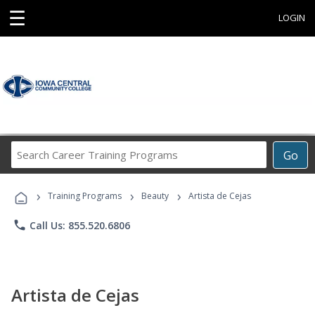
☰
LOGIN
Search
Go
Career
Training
›
›
›
Programs
Training Programs
Beauty
Artista de Cejas
phone
Call Us: 855.520.6806
Artista de Cejas