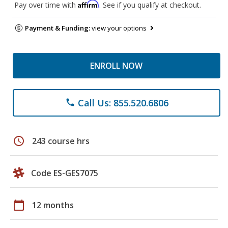
Affirm
Pay over time with
. See if you qualify at checkout.
Payment & Funding:
view your options
ENROLL NOW
Call Us: 855.520.6806
phone
schedule
243 course hrs
Code ES-GES7075
calendar_today
12 months