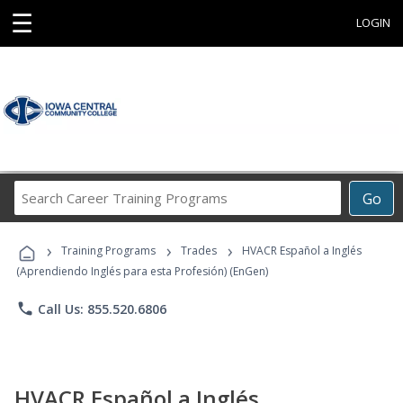
☰
LOGIN
Search
Go
Career
Training
›
›
›
Programs
Training Programs
Trades
HVACR Español a Inglés
(Aprendiendo Inglés para esta Profesión) (EnGen)
phone
Call Us: 855.520.6806
HVACR Español a Inglés