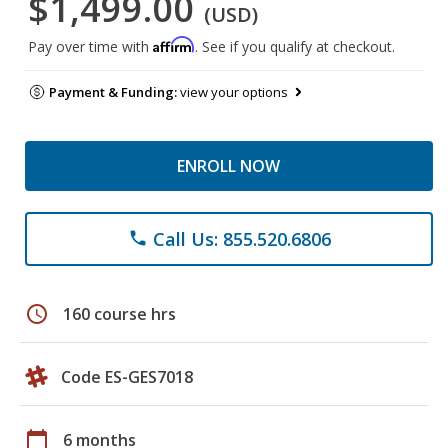
$1,499.00
(USD)
Affirm
Pay over time with
. See if you qualify at checkout.
Payment & Funding:
view your options
ENROLL NOW
Call Us: 855.520.6806
phone
schedule
160 course hrs
Code ES-GES7018
calendar_today
6 months