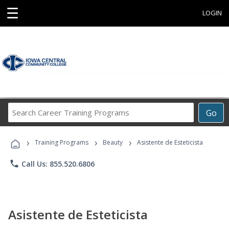
☰
LOGIN
Search
Go
Career
Training
›
›
›
Programs
Training Programs
Beauty
Asistente de Esteticista
phone
Call Us: 855.520.6806
Asistente de Esteticista