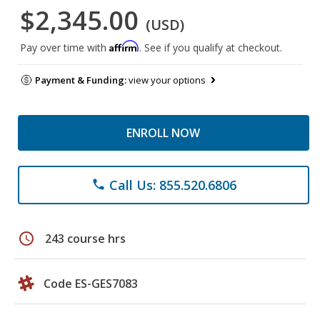
$2,345.00
(USD)
Affirm
Pay over time with
. See if you qualify at checkout.
Payment & Funding:
view your options
ENROLL NOW
Call Us: 855.520.6806
phone
schedule
243 course hrs
Code ES-GES7083