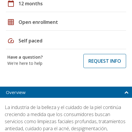
calendar_today
12 months
grid_on
Open enrollment
speed
Self paced
Have a question?
REQUEST INFO
We're here to help
Overview
La industria de la belleza y el cuidado de la piel continúa
creciendo a medida que los consumidores buscan
servicios como limpiezas faciales profundas, tratamientos
antiedad, cuidado para el acné, despigmentación,