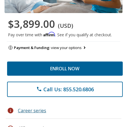
$3,899.00
(USD)
Affirm
Pay over time with
. See if you qualify at checkout.
Payment & Funding:
view your options
ENROLL NOW
Call Us: 855.520.6806
phone
info
Career series