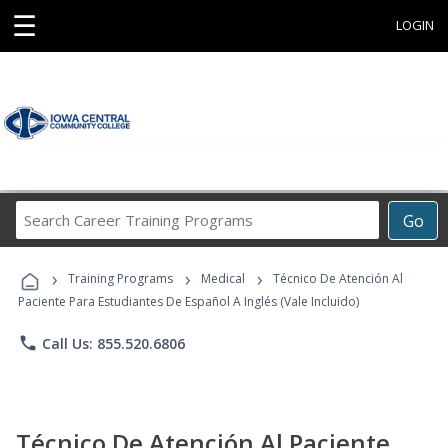
☰
LOGIN
Search
Go
Career
Training
›
›
›
Programs
Training Programs
Medical
Técnico De Atención Al
Paciente Para Estudiantes De Español A Inglés (Vale Incluido)
phone
Call Us: 855.520.6806
Técnico De Atención Al Paciente