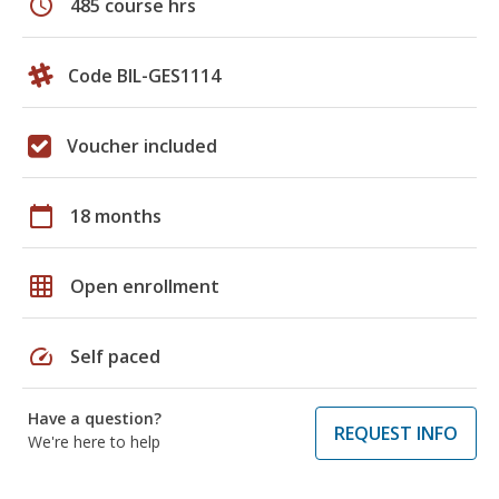
schedule
485 course hrs
Code BIL-GES1114
Voucher included
calendar_today
18 months
grid_on
Open enrollment
speed
Self paced
Have a question?
REQUEST INFO
We're here to help