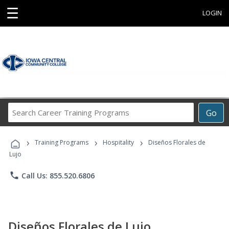
☰
LOGIN
Search
Go
Career
Training
›
›
›
Programs
Training Programs
Hospitality
Diseños Florales de
Lujo
phone
Call Us: 855.520.6806
Diseños Florales de Lujo