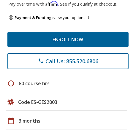
Affirm
Pay over time with
. See if you qualify at checkout.
Payment & Funding:
view your options
ENROLL NOW
Call Us: 855.520.6806
phone
schedule
80 course hrs
Code ES-GES2003
calendar_today
3 months