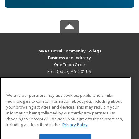
Iowa Central Community College
Business and Industry
One Triton Circle
Fort Dodge, IA 50501 US
MAIN CONTENT
Career Training
We and our partners may use cookies, pixels, and similar
technologies to collect information about you, including about
ADDITIONAL RESOURCES
your browsing activities and devices. This may result in your
information being collected by our third-party partners. By
Military
Student Blog
choosing to "Accept All Cookies", you agree to these practices,
Financial Assistance
including as described in the
Privacy Policy
Help