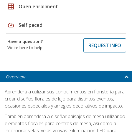
grid_on
Open enrollment
speed
Self paced
Have a question?
REQUEST INFO
We're here to help
Overview
Aprenderá a utilizar sus conocimientos en floristería para
crear diseños florales de lujo para distintos eventos,
ocasiones especiales y arreglos decorativos de impacto.
También aprenderá a diseñar paisajes de mesa utilizando
elementos florales para centros de mesa, así como a
incorporar velas, velas votivas e iluminación LED para